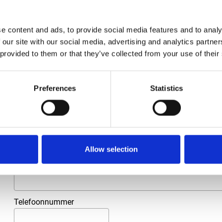
Merk
Falch
Artikelnummer
021007040002565
e content and ads, to provide social media features and to analy
 our site with our social media, advertising and analytics partn
Groep
Onderdelen
 provided to them or that they’ve collected from your use of their
Meer informatie?
Preferences
Statistics
Alle vragen en opmerkingen kunt u via onderstaand formulie
binnen 1 werkdag te beantwoorden.
Voor- en achternaam
*
Allow selection
Bedrijfsnaam
*
Telefoonnummer