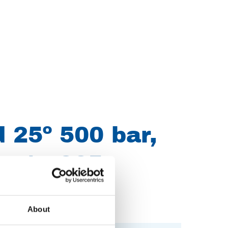
 25º 500 bar,
grote 065
About