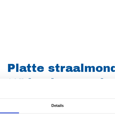
Platte straalmond
¼" bu.dr., mond 
D2565
Details