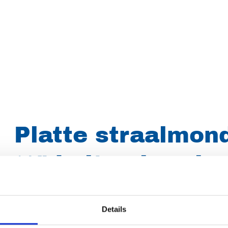
Platte straalmond
¼" buitendraad, 
D2540
Details