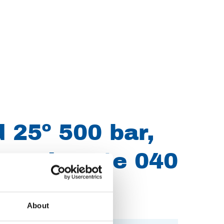
 25º 500 bar,
mond grote 040
About