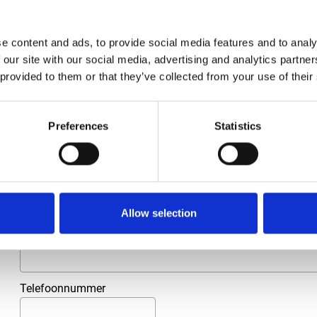
Merk
Falch
Artikelnummer
021007040002540
e content and ads, to provide social media features and to analy
 our site with our social media, advertising and analytics partn
Groep
Onderdelen
 provided to them or that they’ve collected from your use of their
Meer informatie?
Preferences
Statistics
Alle vragen en opmerkingen kunt u via onderstaand formulie
binnen 1 werkdag te beantwoorden.
Voor- en achternaam
*
Allow selection
Bedrijfsnaam
*
Telefoonnummer