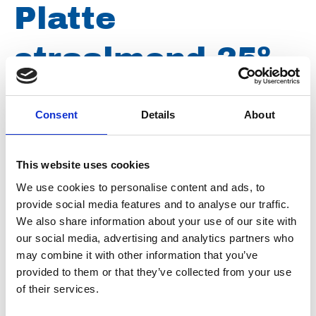
Platte
straalmond 25º
500 bar, ¼"
Consent
Details
About
buitendraad,
This website uses cookies
mond grote 050
We use cookies to personalise content and ads, to
provide social media features and to analyse our traffic.
D2550
We also share information about your use of our site with
our social media, advertising and analytics partners who
may combine it with other information that you’ve
provided to them or that they’ve collected from your use
Merk
Falch
of their services.
Artikelnummer
021007040002550