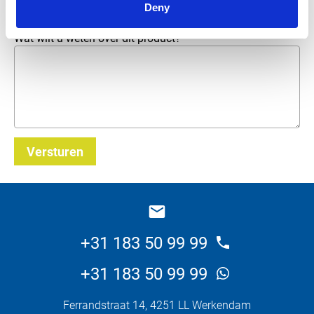
Deny
Wat wilt u weten over dit product?
Versturen
_E
+31 183 50 99 99
+31 183 50 99 99
Ferrandstraat 14, 4251 LL Werkendam