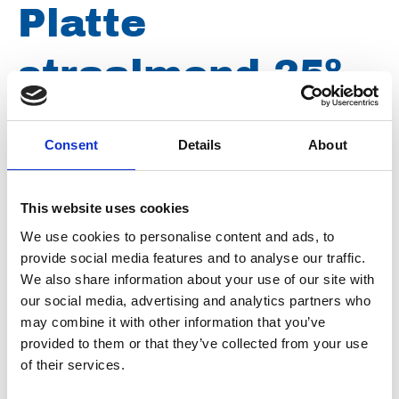
Platte
straalmond 25º
500 bar, ¼"
Consent
Details
About
buitendraad,
This website uses cookies
mond grote 075
We use cookies to personalise content and ads, to
provide social media features and to analyse our traffic.
D2575
We also share information about your use of our site with
our social media, advertising and analytics partners who
may combine it with other information that you’ve
provided to them or that they’ve collected from your use
Merk
Falch
of their services.
Artikelnummer
021007040002575