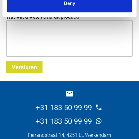
Deny
Wat wilt u weten over dit product?
Versturen
_E
+31 183 50 99 99
+31 183 50 99 99
Ferrandstraat 14, 4251 LL Werkendam