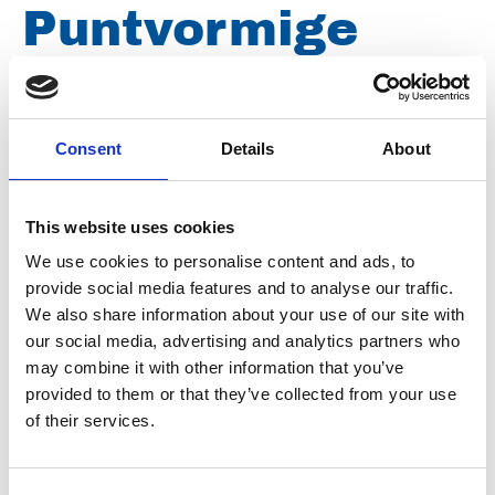
Puntvormige
straalmond 0º
500 bar, ¼"
Consent
Details
About
buitendraad,
This website uses cookies
We use cookies to personalise content and ads, to
mond grote 055
provide social media features and to analyse our traffic.
We also share information about your use of our site with
our social media, advertising and analytics partners who
may combine it with other information that you’ve
Merk
Falch
provided to them or that they’ve collected from your use
Artikelnummer
021007040000055
of their services.
Groep
Onderdelen