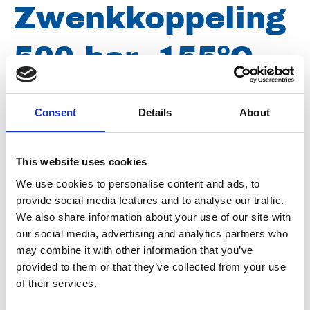
Zwenkkoppeling
500 bar, 155ºC,
M22
Consent
Details
About
binnendraad x
This website uses cookies
M22 buitendraad
We use cookies to personalise content and ads, to
provide social media features and to analyse our traffic.
V001
We also share information about your use of our site with
our social media, advertising and analytics partners who
may combine it with other information that you’ve
provided to them or that they’ve collected from your use
Merk
Falch
of their services.
Artikelnummer
021007220000001