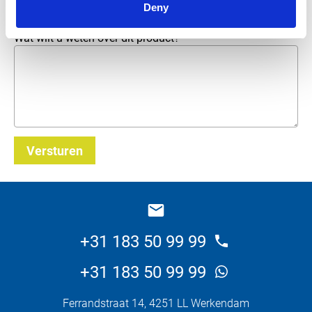
Deny
Wat wilt u weten over dit product?
Versturen
_E
+31 183 50 99 99
+31 183 50 99 99
Ferrandstraat 14, 4251 LL Werkendam