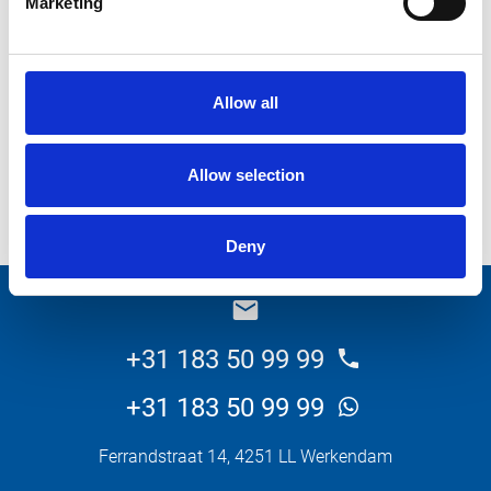
Marketing
Wat wilt u weten over dit product?
Allow all
Allow selection
Versturen
Deny
_E
+31 183 50 99 99
+31 183 50 99 99
Ferrandstraat 14, 4251 LL Werkendam