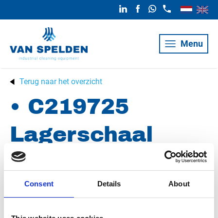
Menu
Terug naar het overzicht
• C219725
Lagerschaal
Ø80/88 x 40mm
Consent
Details
About
Artikelnummer
019024001808840