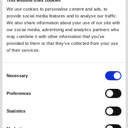
This website uses cookies
Groep
Onderdelen
We use cookies to personalise content and ads, to
provide social media features and to analyse our traffic.
Meer informatie?
We also share information about your use of our site with
Alle vragen en opmerkingen kunt u via onderstaand
our social media, advertising and analytics partners who
may combine it with other information that you’ve
formulier aan ons sturen. Wij streven ernaar uw bericht
provided to them or that they’ve collected from your use
binnen 1 werkdag te beantwoorden.
of their services.
Voor- en achternaam
*
Consent
Necessary
Selection
Bedrijfsnaam
*
Preferences
Telefoonnummer
Statistics
E-mailadres
*