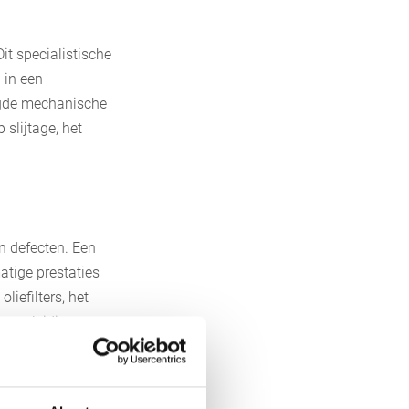
Dit specialistische
 in een
ogde mechanische
slijtage, het
n defecten. Een
atige prestaties
iefilters, het
 van leidingen en