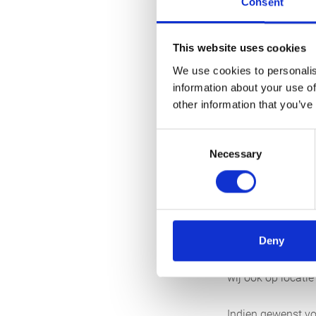
Consent
Onderhoud van
t
leidingen. Specia
This website uses cookies
gevaarlijke situa
We use cookies to personalis
gecontroleerd voo
information about your use of
other information that you’ve
Reparatie,
Consent
hogedrukin
Necessary
Selection
Reparatie van een
pakkingen, pompko
goed functioneren
oppervlakken vero
de levensduur va
Deny
aangewezen locati
wij ook op locati
Indien gewenst v