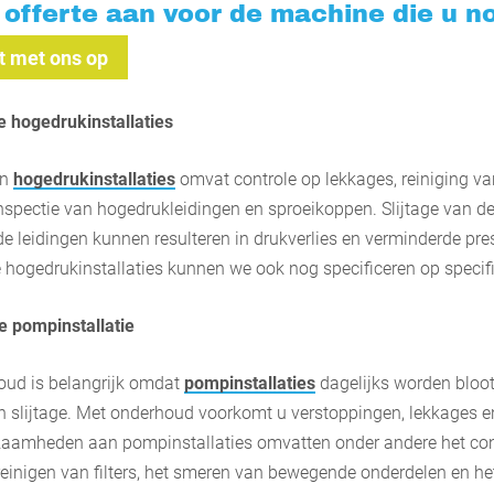
offerte aan voor de machine die u no
 met ons op
hogedrukinstallaties ​
an
hogedrukinstallaties
omvat controle op lekkages, reiniging van
spectie van hogedrukleidingen en sproeikoppen. Slijtage van d
e leidingen kunnen resulteren in drukverlies en verminderde pres
hogedrukinstallaties kunnen we ook nog specificeren op specif
 pompinstallatie
oud is belangrijk omdat
pompinstallaties
dagelijks worden bloo
n slijtage. Met onderhoud voorkomt u verstoppingen, lekkages en 
amheden aan pompinstallaties omvatten onder andere het con
 reinigen van filters, het smeren van bewegende onderdelen en h