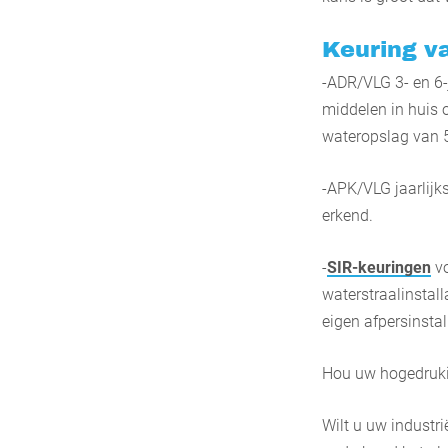
Keuring v
-ADR/VLG 3- en 6-
middelen in huis 
wateropslag van 5
-APK/VLG jaarlijk
erkend.
-
SIR-keuringen
vo
waterstraalinstall
eigen afpersinstal
Hou uw hogedrukin
Wilt u uw industri