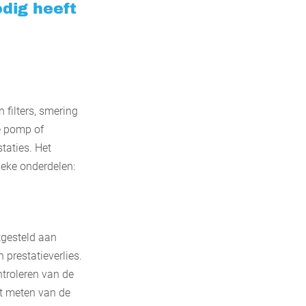
dig heeft
 filters, smering
e pomp of
taties. Het
ieke onderdelen:
tgesteld aan
prestatieverlies.
troleren van de
et meten van de