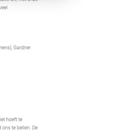
veel
mens), Gardner
et hoeft te
 ons te bellen. De