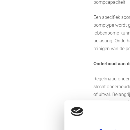
pompcapaciteit.
Een specifiek soo
pomptype wordt ge
lobbenpomp kunne
belasting. Onderh
reinigen van de 
Onderhoud aan d
Regelmatig onderh
slecht onderhoude
of uitval. Belangr
controleren van d
koppelingen.
Onderhoud aan t