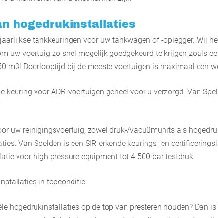
an hogedrukinstallaties
jaarlijkse tankkeuringen voor uw tankwagen of -oplegger. Wij he
om uw voertuig zo snel mogelijk goedgekeurd te krijgen zoals ee
0 m3! Doorlooptijd bij de meeste voertuigen is maximaal een w
se keuring voor ADR-voertuigen geheel voor u verzorgd. Van Spe
or uw reinigingsvoertuig, zowel druk-/vacuümunits als hogedru
aties. Van Spelden is een SIR-erkende keurings- en certificerings
latie voor high pressure equipment tot 4.500 bar testdruk.
stallaties in topconditie
ële hogedrukinstallaties op de top van presteren houden? Dan is 