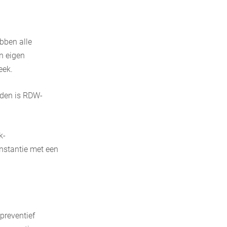
bben alle
n eigen
eek.
lden is RDW-
k-
instantie met een
preventief