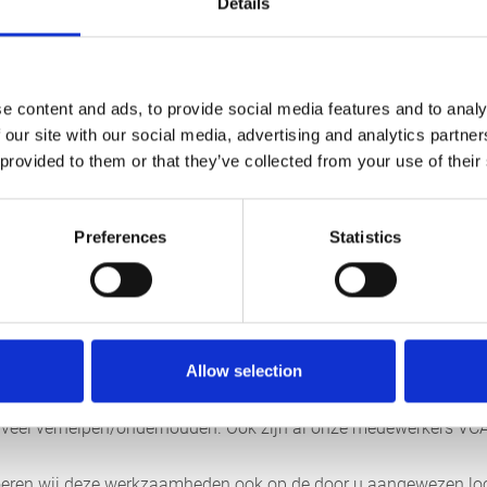
Details
ankopleggers
omvat inspecties van de tankwanden, koppelingen,
le aandacht gaat uit naar de afdichtingen en drukventielen, omda
ties kunnen veroorzaken. Bovendien worden chassis, remsystemen
e content and ads, to provide social media features and to analy
r optimale veiligheid op de weg.
 our site with our social media, advertising and analytics partn
 provided to them or that they’ve collected from your use of their
 revisie en schadeherstel van
stallaties
Preferences
Statistics
 hogedrukreiniger omvat het vervangen van versleten onderdele
ppen en slangen, evenals het doorspoelen van verstopte leidin
de hogedrukreiniger vermindert de reinigingsefficiëntie en kan 
orzaken. Vakkundige reparatie of revisie voorkomt onnodige kos
n de machine. Indien gewenst voeren wij deze werkzaamheden o
Allow selection
e uit; met onze volledig ingerichte servicewagen met veel speci
e veel verhelpen/onderhouden. Ook zijn al onze medewerkers VCA-
oeren wij deze werkzaamheden ook op de door u aangewezen loca