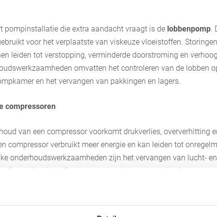
rt pompinstallatie die extra aandacht vraagt is de
lobbenpomp
. 
bruikt voor het verplaatste van viskeuze vloeistoffen. Storingen
n leiden tot verstopping, verminderde doorstroming en verho
oudswerkzaamheden omvatten het controleren van de lobben op 
pompkamer en het vervangen van pakkingen en lagers.
e compressoren
oud van een compressor voorkomt drukverlies, oververhitting e
n compressor verbruikt meer energie en kan leiden tot onregelm
ijke onderhoudswerkzaamheden zijn het vervangen van lucht- en ol
e oliesmering, het afvoeren van condenswater en het inspecteren
ankopleggers