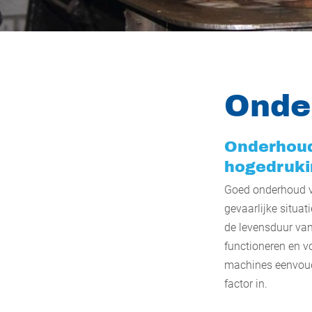
Onde
Onderhoud
hogedrukin
Goed onderhoud van
gevaarlijke situat
de levensduur van
functioneren en v
machines eenvoudi
factor in.