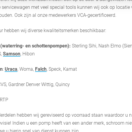
e servicewagen met veel special tools kunnen wij ook op locatie 
uden. Ook zijn al onze medewerkers VCA-gecertificeerd.
r hebben wij diverse kwaliteitsmerken beschikbaar:
waterring- en schottenpompen):
Sterling Sihi, Nash Elmo (Sie
S,
Samson
, Hibon
n
:
Uraca
, Woma,
Falch
, Speck, Kamat
CVS, Gardner Denver Wittig, Quincy
 RTP
erdelen hebben wij gereviseerd op voorraad staan waardoor u ni
visie! Indien u een pomp heeft van een ander merk, schroom niet
we u hierin snel van dienst kunnen zijn.