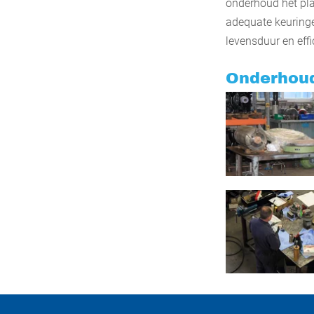
onderhoud het pla
adequate keurin
levensduur en effi
Onderhou