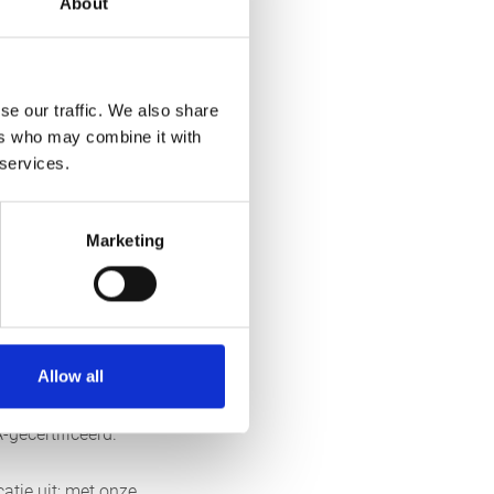
About
 kleppen en
t defecten hier
 en verlichting
se our traffic. We also share
ers who may combine it with
 services.
Marketing
n zoals
gen. Een niet
schade aan
ten en verlengt
p de door u
Allow all
al tools kunnen
gecertificeerd.
tie uit; met onze