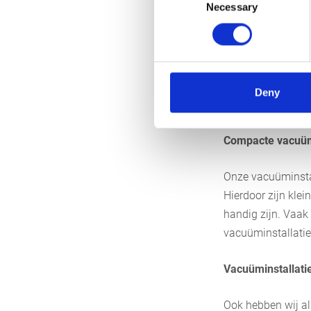
Necessary
Selection
Onder
tankoplegg
dieselmotor aange
de trekker gebouw
makkelijker uitwi
Deny
worden. Voordeel 
Compacte vacuüm
Onze vacuüminsta
Hierdoor zijn klei
handig zijn. Vaak
vacuüminstallatie
Vacuüminstallati
Ook hebben wij al