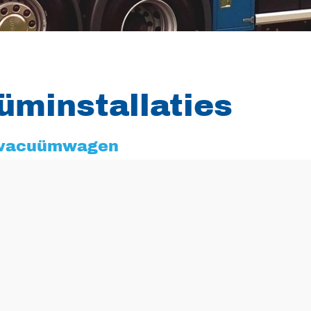
üminstallaties
/vacuümwagen