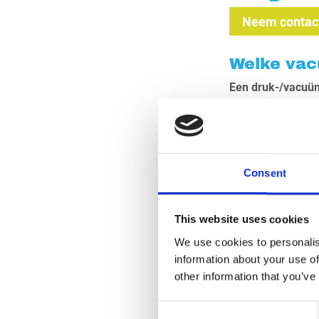
Neem contact
Welke vac
Een druk-/vacuüm
Deze mobiele vacu
certificering. Me
kiepend uitgevoer
Consent
Vacuüm-/hogedr
This website uses cookies
Deze vacuüminstall
We use cookies to personalis
industriële toepa
information about your use of
unieke tank-in-tan
other information that you’ve
Consent
Vacuüminstallati