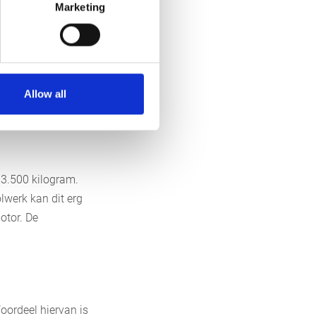
Marketing
lisch of met
en die direct op
 de trekker
pgebouwd hoeft te
Allow all
kker.
3.500 kilogram.
olwerk kan dit erg
otor. De
oordeel hiervan is