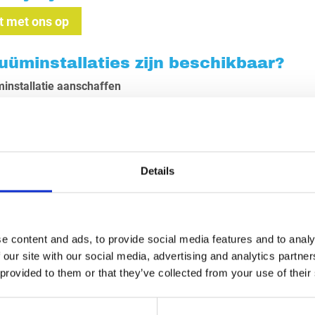
 met ons op
uüminstallaties zijn beschikbaar?
installatie aanschaffen
ümwagens zijn ideaal voor het transport van gevaarlijke stoff
estal bouwen we de vacuümtank op het chassis van een bakwage
d voor eenvoudige storting.
Details
ukcombi's
aties zijn uitermate geschikt voor zowel het reinigen van riolen
e content and ads, to provide social media features and to analy
ssingen dankzij de toevoeging van een
professionele hogedrukr
 our site with our social media, advertising and analytics partn
k-constructie verbetert de wegligging en het algehele uiterlijk 
 provided to them or that they’ve collected from your use of their
es voor tankopleggers