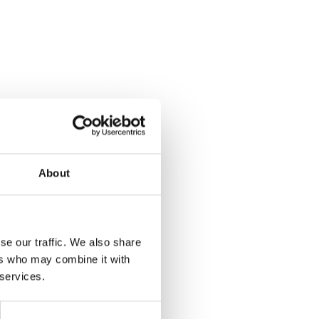
en met een ADR-
n. Ze zijn ook
About
 als voor
se our traffic. We also share
einiger
. Onze
ers who may combine it with
van de vacuümtank.
 services.