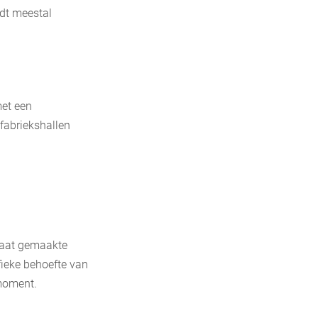
dt meestal
met een
 fabriekshallen
maat gemaakte
fieke behoefte van
tmoment.