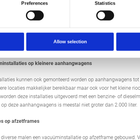
Preferences
Statistics
ers
is het mogelijk om vacuüminstallaties te bouwen die hydrau
dreven worden. Vaak zijn deze pompen wel kleiner dan de pomp
d zijn, maar een voordeel van zulke vacuümopleggers is wel dat
sselbaar is omdat er alleen maar een hydraulische installatie o
Allow selection
van de dieselmotoruitvoering is dat deze kan draaien zonder tre
installaties op kleinere aanhangwagens
llaties kunnen ook gemonteerd worden op aanhangwagens tot 
nere locaties makkelijker bereikbaar maar ook voor het kleine rio
 worden deze installaties uitgevoerd met een benzine- of dieselm
 op deze aanhangwagens is meestal niet groter dan 2.000 liter.
es op afzetframes
 diverse malen een vacuüminstallatie op afzetframe gebouwd. V