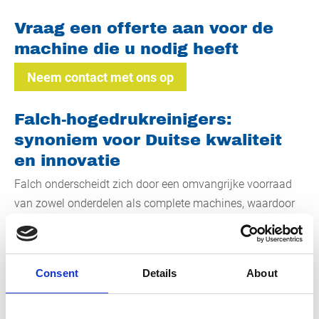
Vraag een offerte aan voor de
machine die u nodig heeft
Neem contact met ons op
Falch-hogedrukreinigers:
synoniem voor Duitse kwaliteit
en innovatie
Falch onderscheidt zich door een omvangrijke voorraad
van zowel onderdelen als complete machines, waardoor
bijna alle producten direct vanuit de fabriek leverbaar zijn.
Deze directe beschikbaarheid, gecombineerd met de
Duitse precisie en robuustheid, maakt Falch een
Consent
Details
About
aantrekkelijke keuze voor professionals die op zoek zijn
naar
industriële reinigingsmaterialen
. De bouw van elke
Falch-hogedrukreiniger is een toonbeeld van kwaliteit; er