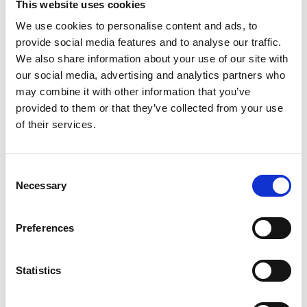
This website uses cookies
wordt niet bespaard op materialen en de
We use cookies to personalise content and ads, to
ontwikkelingsafdeling zorgt ervoor dat deze machines
provide social media features and to analyse our traffic.
uiterst gebruiksvriendelijk zijn. Bovendien introduceert
We also share information about your use of our site with
Falch een nieuwe lijn van 250 kW-pompen, verwerkt in
our social media, advertising and analytics partners who
een 3,5 ton aanhanger, wat de mobiliteit van deze
may combine it with other information that you’ve
provided to them or that they’ve collected from your use
krachtige machines aanzienlijk vergroot.
of their services.
Falch
trailjet 125
Consent
Necessary
Selection
basejet 125
trailjet 30
Preferences
trailjet 15
trailjet 250
Statistics
Falch image video