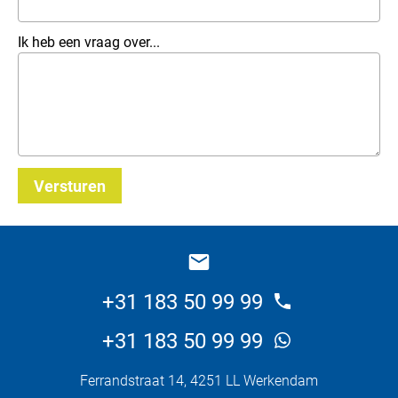
Ik heb een vraag over...
Versturen
_E
+31 183 50 99 99
+31 183 50 99 99
Ferrandstraat 14, 4251 LL Werkendam