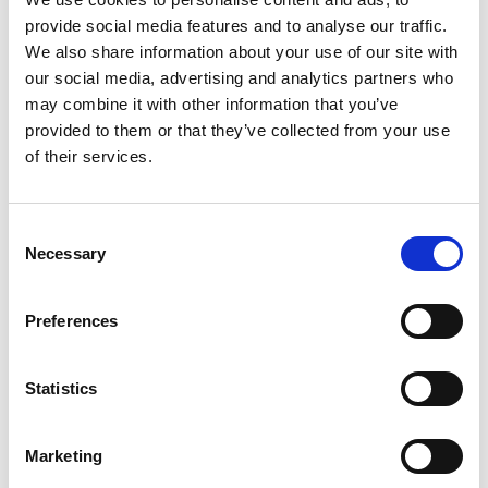
een lange levensduur.
provide social media features and to analyse our traffic.
We also share information about your use of our site with
Vraag een offerte aan voor de
our social media, advertising and analytics partners who
machine die u nodig heeft
may combine it with other information that you’ve
provided to them or that they’ve collected from your use
Neem contact met ons op
of their services.
Welke pompinstallaties zijn er
beschikbaar voor de
Consent
Necessary
Selection
tankwagenindustrie?
De
Rotary Tanker Pump
is een van onze specialiteiten.
Preferences
Met een hoge druk en capaciteit biedt deze pomp niet
alleen efficiëntie voor verschillende viscositeiten, maar
ook een snelle laad- en loscapaciteit. En door het
Statistics
innovatieve ontwerp van de afdichting wordt
onderhoud
een fluitje van een cent.
Marketing