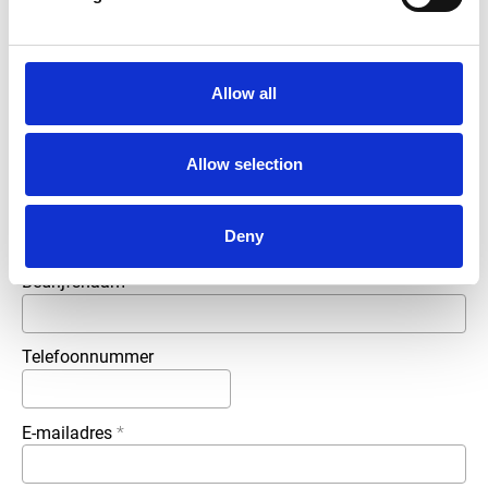
Brochure tj30-500-100-d
Meer informatie?
Allow all
Alle vragen en opmerkingen kunt u via onderstaand
formulier aan ons sturen. Wij streven ernaar uw bericht
binnen 1 werkdag te beantwoorden.
Allow selection
Voor- en achternaam
*
Deny
Bedrijfsnaam
*
Telefoonnummer
E-mailadres
*