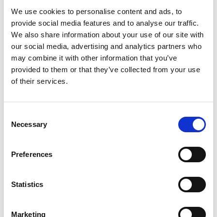
2x brander 99 kW voor watertemperatuur tot 100°C
We use cookies to personalise content and ads, to
provide social media features and to analyse our traffic.
SIR gecertificeerd.
We also share information about your use of our site with
Compleet industrieel uitgevoerd met vonkenvangers,
our social media, advertising and analytics partners who
volledige aarding van alle componenten, smoorklep
may combine it with other information that you’ve
luchttoevoer motor, hoofdschakelaar bij de accu.
provided to them or that they’ve collected from your use
Standaard voorzien van:
of their services.
HD pistool met 3x lans met roterende kop, vlakstraal en
puntstraal nozzle.
Consent
2x HD slang 30 meter op haspel
Necessary
Selection
25 meter waterslang op haspel
Noodstophaspel
Helm met gelaatscherm en gehoorbescherming
Preferences
Extern waterfilter
RVS kist met diverse toebehoren
Statistics
Terugstootkracht: ca. 150 N
Marketing