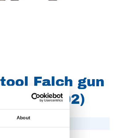
tool Falch gun
r (Z029E002)
About