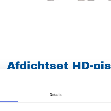
Afdichtset HD-pis
3 / 5, 300/500 ba
Details
Merk
Falch
Artikelnummer
021007260295002