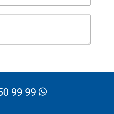
_Email
50 99 99