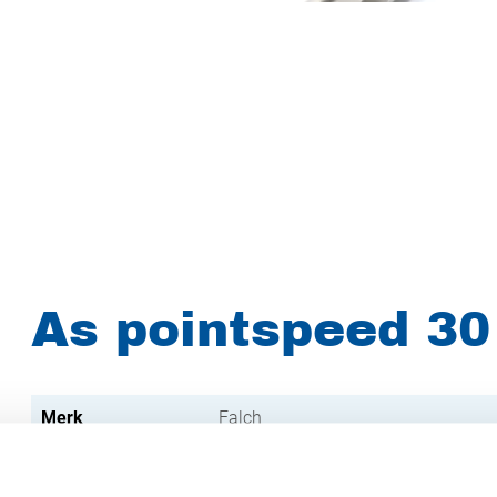
As pointspeed 30
Merk
Falch
Artikelnummer
021007051230672