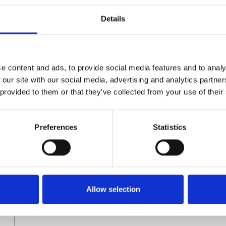
Type
E123072
Details
Groep
Onderdelen
e content and ads, to provide social media features and to analy
 our site with our social media, advertising and analytics partn
 provided to them or that they’ve collected from your use of their
Preferences
Statistics
Meer informatie?
Alle vragen en opmerkingen kunt u via onderstaand formulie
binnen 1 werkdag te beantwoorden.
Allow selection
Voor- en achternaam
*