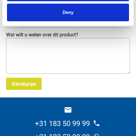
Deny
E-mailadres
*
Wat wilt u weten over dit product?
Versturen
_E
+31 183 50 99 99