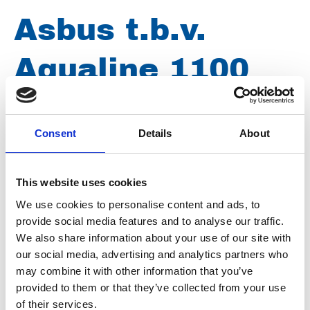
Asbus t.b.v.
Aqualine 1100
t/m 2700 gehard
Consent
Details
About
gereviseerd
This website uses cookies
Conditie
Gereviseerd
We use cookies to personalise content and ads, to
provide social media features and to analyse our traffic.
Artikelnummer
031003142438700
We also share information about your use of our site with
our social media, advertising and analytics partners who
Groep
Onderdelen
may combine it with other information that you’ve
provided to them or that they’ve collected from your use
of their services.