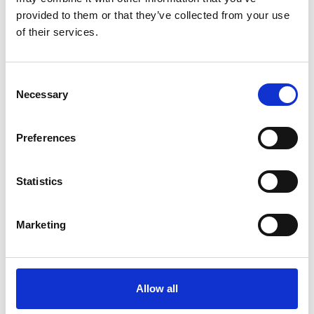
provided to them or that they’ve collected from your use
of their services.
Consent
Necessary
Selection
Preferences
Meer informatie?
Statistics
Alle vragen en opmerkingen kunt u via onderstaand
formulier aan ons sturen. Wij streven ernaar uw bericht
Marketing
binnen 1 werkdag te beantwoorden.
Voor- en achternaam
*
Allow all