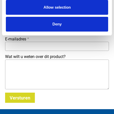
Bedrijfsnaam
*
Allow selection
Telefoonnummer
Deny
E-mailadres
*
Wat wilt u weten over dit product?
Versturen
_E