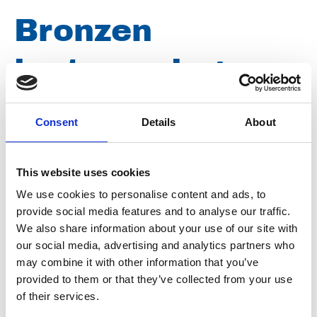
Bronzen
lantaarnring
t.b.v. Siemens
Consent
Details
About
1303
This website uses cookies
We use cookies to personalise content and ads, to
Artikelnummer
020017051001303
provide social media features and to analyse our traffic.
We also share information about your use of our site with
Groep
Onderdelen
our social media, advertising and analytics partners who
may combine it with other information that you’ve
provided to them or that they’ve collected from your use
of their services.