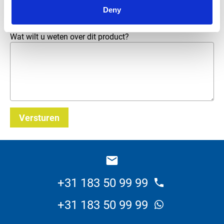
E-mailadres
*
Deny
Wat wilt u weten over dit product?
Versturen
_E
+31 183 50 99 99
+31 183 50 99 99