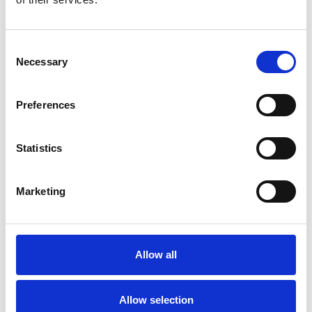
Consent
Necessary
Selection
Preferences
Meer informatie?
Alle vragen en opmerkingen kunt u via onderstaand
Statistics
formulier aan ons sturen. Wij streven ernaar uw bericht
binnen 1 werkdag te beantwoorden.
Marketing
Voor- en achternaam
*
Allow all
Bedrijfsnaam
*
Allow selection
Telefoonnummer