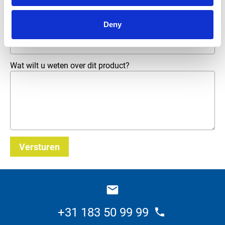
Deny
E-mailadres
*
Wat wilt u weten over dit product?
Versturen
_E
+31 183 50 99 99