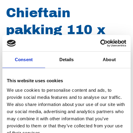
Chieftain
pakking 110 x
230 x 0,5mm
rechthoekig met
Consent
Details
About
5 gaten 9mm
This website uses cookies
We use cookies to personalise content and ads, to
provide social media features and to analyse our traffic.
Artikelnummer
031003046504301
We also share information about your use of our site with
our social media, advertising and analytics partners who
Groep
Onderdelen
may combine it with other information that you’ve
provided to them or that they’ve collected from your use
of their services.