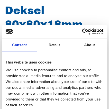
Deksel
80x80x18mm
(TWK)
Consent
Details
About
Merk
Uraca
This website uses cookies
Artikelnummer
101100012034795
We use cookies to personalise content and ads, to
provide social media features and to analyse our traffic.
Type
L034795
We also share information about your use of our site with
Groep
Onderdelen
our social media, advertising and analytics partners who
may combine it with other information that you’ve
provided to them or that they’ve collected from your use
of their services.