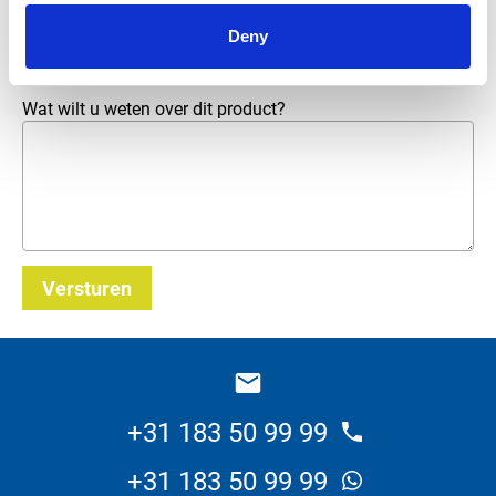
E-mailadres
*
Deny
Wat wilt u weten over dit product?
Versturen
_E
+31 183 50 99 99
+31 183 50 99 99