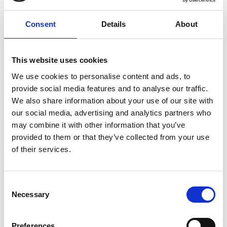
Consent
Details
About
Merk
Uraca
This website uses cookies
Conditie
Gereviseerd
We use cookies to personalise content and ads, to
Artikelnummer
021050000332716
provide social media features and to analyse our traffic.
We also share information about your use of our site with
Type
KD716
our social media, advertising and analytics partners who
Groep
Onderdelen
may combine it with other information that you’ve
provided to them or that they’ve collected from your use
of their services.
Meer informatie?
Alle vragen en opmerkingen kunt u via onderstaand
Consent
formulier aan ons sturen. Wij streven ernaar uw bericht
Necessary
Selection
binnen 1 werkdag te beantwoorden.
Voor- en achternaam
*
Preferences