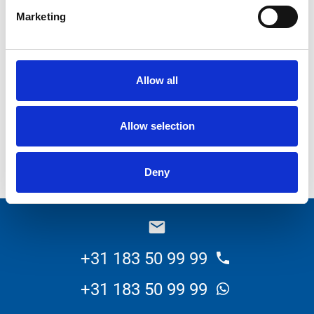
E-mailadres
*
Marketing
Wat wilt u weten over dit product?
Allow all
Allow selection
Versturen
Deny
_E
+31 183 50 99 99
+31 183 50 99 99