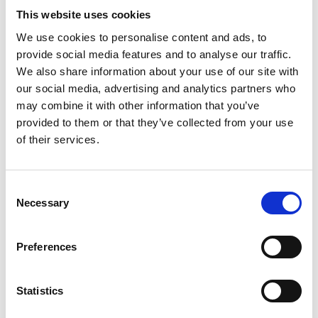
Artikelnummer
021010000200440
This website uses cookies
Groep
Onderdelen
We use cookies to personalise content and ads, to
provide social media features and to analyse our traffic.
We also share information about your use of our site with
Meer informatie?
our social media, advertising and analytics partners who
Alle vragen en opmerkingen kunt u via onderstaand
may combine it with other information that you’ve
formulier aan ons sturen. Wij streven ernaar uw bericht
provided to them or that they’ve collected from your use
of their services.
binnen 1 werkdag te beantwoorden.
Voor- en achternaam
*
Consent
Necessary
Selection
Bedrijfsnaam
*
Preferences
Telefoonnummer
Statistics