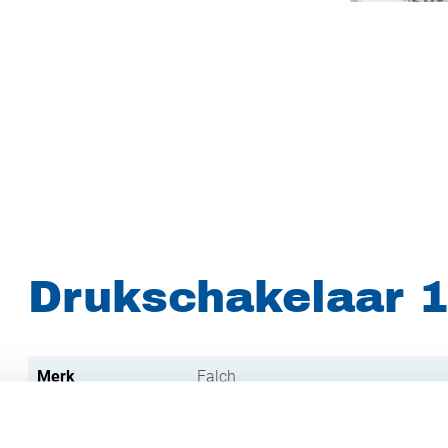
Drukschakelaar 
Merk
Falch
Artikelnummer
021007051700120