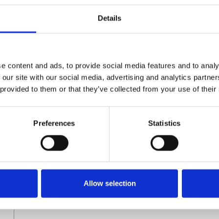
Type
E1700120
Details
Groep
Onderdelen
e content and ads, to provide social media features and to analy
 our site with our social media, advertising and analytics partn
 provided to them or that they’ve collected from your use of their
Preferences
Statistics
Meer informatie?
Alle vragen en opmerkingen kunt u via onderstaand formulie
binnen 1 werkdag te beantwoorden.
Allow selection
Voor- en achternaam
*