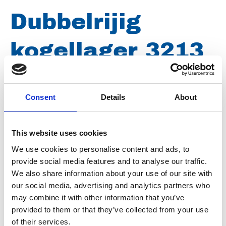
Dubbelrijig
kogellager 3213
A / C3 t.b.v. SIHI
Consent
Details
About
80553
This website uses cookies
Merk
SKF
We use cookies to personalise content and ads, to
provide social media features and to analyse our traffic.
Artikelnummer
019006002003213
We also share information about your use of our site with
our social media, advertising and analytics partners who
Groep
Onderdelen
may combine it with other information that you’ve
provided to them or that they’ve collected from your use
of their services.