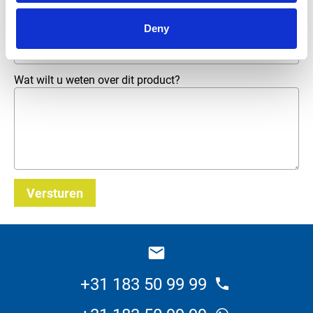
Deny
E-mailadres
*
Wat wilt u weten over dit product?
Versturen
_E
+31 183 50 99 99