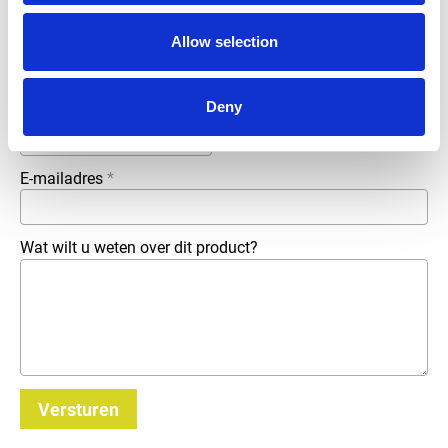
Bedrijfsnaam
*
Allow selection
Deny
Telefoonnummer
E-mailadres
*
Wat wilt u weten over dit product?
Versturen
_E