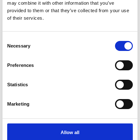
may combine it with other information that you’ve
provided to them or that they’ve collected from your use
of their services.
Consent
Necessary
Selection
Preferences
Statistics
Meer informatie?
Alle vragen en opmerkingen kunt u via onderstaand
Marketing
formulier aan ons sturen. Wij streven ernaar uw bericht
binnen 1 werkdag te beantwoorden.
Voor- en achternaam
*
Allow all