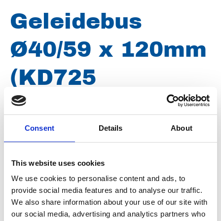
Geleidebus
Ø40/59 x 120mm
(KD725
Merk
Uraca
Consent
Details
About
Artikelnummer
021005002405912
Type
KD725
This website uses cookies
Groep
Onderdelen
We use cookies to personalise content and ads, to
provide social media features and to analyse our traffic.
We also share information about your use of our site with
our social media, advertising and analytics partners who