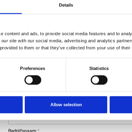
Groep
Onderdelen
Details
e content and ads, to provide social media features and to analy
 our site with our social media, advertising and analytics partn
 provided to them or that they’ve collected from your use of their
Preferences
Statistics
Meer informatie?
Alle vragen en opmerkingen kunt u via onderstaand formulie
binnen 1 werkdag te beantwoorden.
Allow selection
Voor- en achternaam
*
Bedrijfsnaam
*