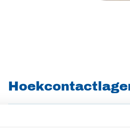
Hoekcontactlage
Merk
SKF
Artikelnummer
019016003204209