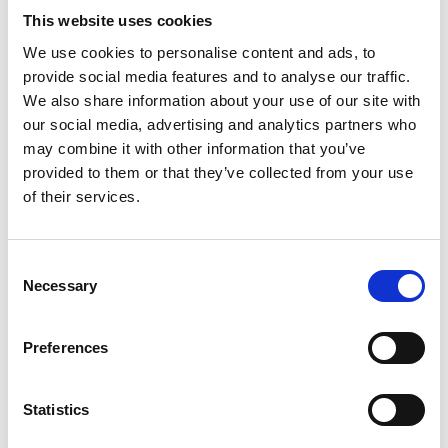
Artikelnummer
020029002203259
This website uses cookies
Groep
Onderdelen
We use cookies to personalise content and ads, to
provide social media features and to analyse our traffic.
We also share information about your use of our site with
Meer informatie?
our social media, advertising and analytics partners who
Alle vragen en opmerkingen kunt u via onderstaand
may combine it with other information that you’ve
formulier aan ons sturen. Wij streven ernaar uw bericht
provided to them or that they’ve collected from your use
of their services.
binnen 1 werkdag te beantwoorden.
Voor- en achternaam
*
Consent
Necessary
Selection
Bedrijfsnaam
*
Preferences
Telefoonnummer
Statistics