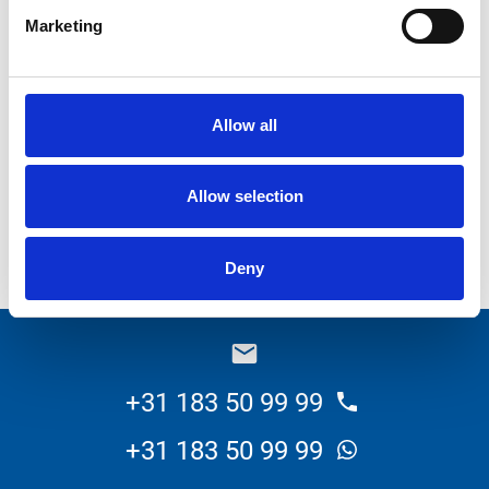
E-mailadres
*
Marketing
Wat wilt u weten over dit product?
Allow all
Allow selection
Versturen
Deny
_E
+31 183 50 99 99
+31 183 50 99 99