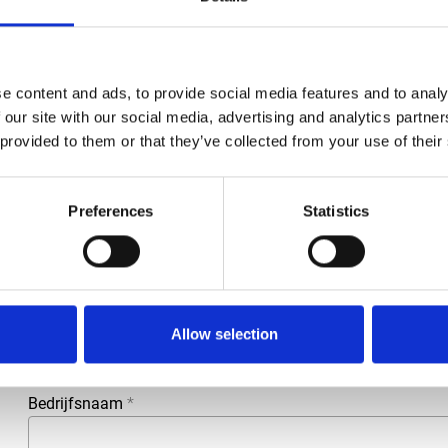
e content and ads, to provide social media features and to analy
 our site with our social media, advertising and analytics partn
 provided to them or that they’ve collected from your use of their
Preferences
Statistics
Meer informatie?
Alle vragen en opmerkingen kunt u via onderstaand formulie
binnen 1 werkdag te beantwoorden.
Voor- en achternaam
*
Allow selection
Bedrijfsnaam
*