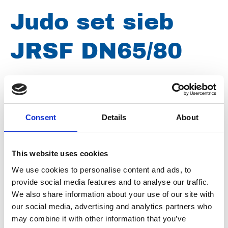
Judo set sieb
JRSF DN65/80
Merk
Uraca
Artikelnummer
032016002030160
Consent
Details
About
Type
DN65 , DN80
Groep
Onderdelen
This website uses cookies
We use cookies to personalise content and ads, to
provide social media features and to analyse our traffic.
We also share information about your use of our site with
our social media, advertising and analytics partners who
may combine it with other information that you’ve