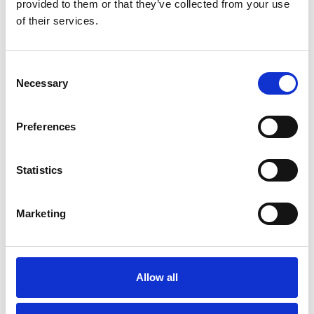
provided to them or that they’ve collected from your use
of their services.
Consent
Necessary
Selection
Preferences
Meer informatie?
Statistics
Alle vragen en opmerkingen kunt u via onderstaand
formulier aan ons sturen. Wij streven ernaar uw bericht
Marketing
binnen 1 werkdag te beantwoorden.
Voor- en achternaam
*
Allow all
Bedrijfsnaam
*