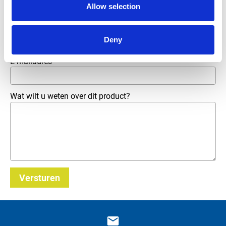
Allow selection
Telefoonnummer
Deny
E-mailadres
*
Wat wilt u weten over dit product?
Versturen
_E