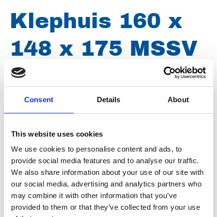
Klephuis 160 x
148 x 175 MSSV
24/250
Consent
Details
About
Merk
Uraca
This website uses cookies
Conditie
Nieuw
We use cookies to personalise content and ads, to
Artikelnummer
020013002148175
provide social media features and to analyse our traffic.
We also share information about your use of our site with
Type
MSSV 24, MSSV 250
our social media, advertising and analytics partners who
Groep
Onderdelen
may combine it with other information that you’ve
provided to them or that they’ve collected from your use