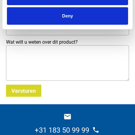
Telefoonnummer
Deny
E-mailadres
*
Wat wilt u weten over dit product?
Versturen
_E
+31 183 50 99 99