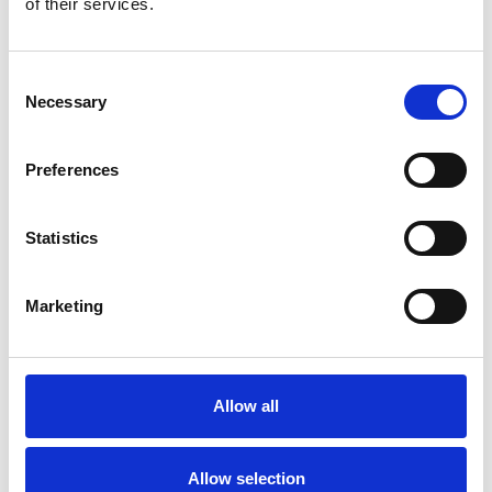
of their services.
Consent
Necessary
Selection
Preferences
Meer informatie?
Alle vragen en opmerkingen kunt u via onderstaand
Statistics
formulier aan ons sturen. Wij streven ernaar uw bericht
binnen 1 werkdag te beantwoorden.
Marketing
Voor- en achternaam
*
Allow all
Bedrijfsnaam
*
Allow selection