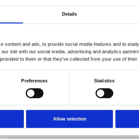
Artikelnummer
021004002682476
Details
Groep
Onderdelen
e content and ads, to provide social media features and to analy
 our site with our social media, advertising and analytics partn
 provided to them or that they’ve collected from your use of their
Preferences
Statistics
Meer informatie?
Alle vragen en opmerkingen kunt u via onderstaand formulie
binnen 1 werkdag te beantwoorden.
Allow selection
Voor- en achternaam
*