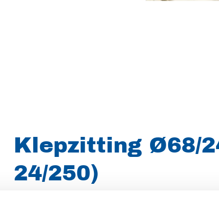
Klepzitting Ø68/
24/250)
Merk
Uraca