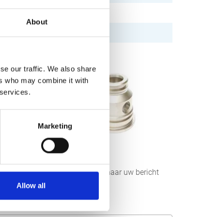
About
se our traffic. We also share
ers who may combine it with
 services.
Marketing
r aan ons sturen. Wij streven ernaar uw bericht
Allow all