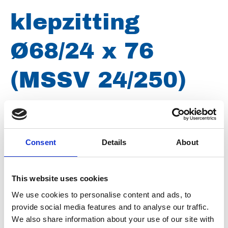
klepzitting
Ø68/24 x 76
(MSSV 24/250)
Merk
Uraca
Conditie
Gereviseerd
Consent
Details
About
Artikelnummer
021104002682476
This website uses cookies
Type
MSSV24 MSSV250
We use cookies to personalise content and ads, to
Groep
Onderdelen
provide social media features and to analyse our traffic.
We also share information about your use of our site with