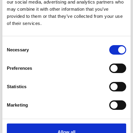
our social media, advertising and analytics partners who
may combine it with other information that you’ve
provided to them or that they’ve collected from your use
of their services.
Consent
Necessary
Selection
Preferences
Statistics
Meer informatie?
Marketing
Alle vragen en opmerkingen kunt u via onderstaand
formulier aan ons sturen. Wij streven ernaar uw bericht
binnen 1 werkdag te beantwoorden.
Allow all