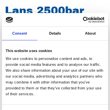
Lans 2500bar
800mm
Consent
Details
About
Merk
Falch
This website uses cookies
Artikelnummer
021007050810128
We use cookies to personalise content and ads, to
Groep
Onderdelen
provide social media features and to analyse our traffic.
We also share information about your use of our site with
our social media, advertising and analytics partners who
may combine it with other information that you’ve
provided to them or that they’ve collected from your use
of their services.