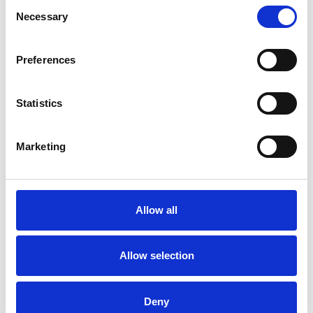
Consent
Necessary
Selection
Meer informatie?
Alle vragen en opmerkingen kunt u via onderstaand
Preferences
formulier aan ons sturen. Wij streven ernaar uw bericht
binnen 1 werkdag te beantwoorden.
Statistics
Voor- en achternaam
*
Marketing
Bedrijfsnaam
*
Allow all
Telefoonnummer
Allow selection
E-mailadres
*
Deny