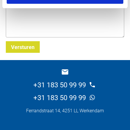
Wat wilt u weten over dit product?
Versturen
_E
+31 183 50 99 99
+31 183 50 99 99
Ferrandstraat 14, 4251 LL Werkendam