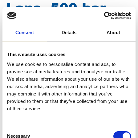
Lans, 500 bar,
155 ºC, M22
Consent
Details
About
bu.dr. x ¼ bu.dr.
This website uses cookies
900 mm Z032
We use cookies to personalise content and ads, to
provide social media features and to analyse our traffic.
We also share information about your use of our site with
Merk
Falch
our social media, advertising and analytics partners who
may combine it with other information that you’ve
Artikelnummer
021007260320000
provided to them or that they’ve collected from your use
of their services.
Groep
Onderdelen
Meer informatie?
Consent
Necessary
Selection