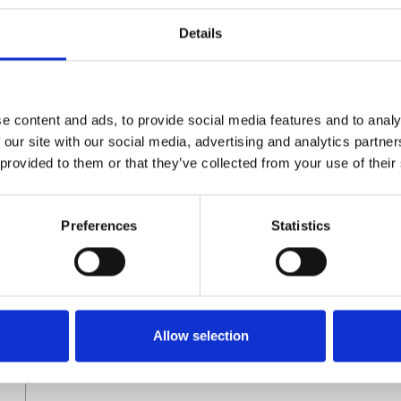
Type
320.0970
Details
Groep
Onderdelen
e content and ads, to provide social media features and to analy
 our site with our social media, advertising and analytics partn
 provided to them or that they’ve collected from your use of their
Preferences
Statistics
Meer informatie?
Alle vragen en opmerkingen kunt u via onderstaand formulie
binnen 1 werkdag te beantwoorden.
Allow selection
Voor- en achternaam
*