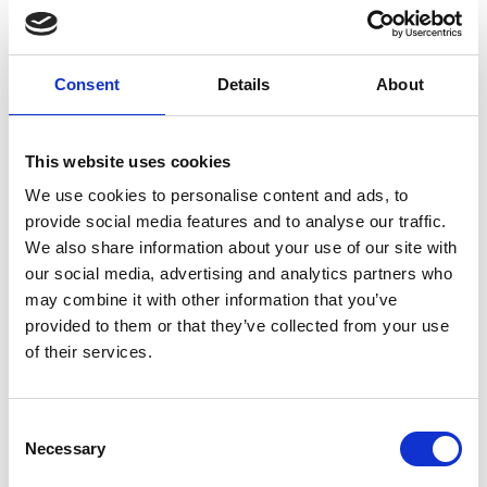
Nozzle 3000 bar
M10 0.90 mm
Consent
Details
About
E0800151
This website uses cookies
We use cookies to personalise content and ads, to
provide social media features and to analyse our traffic.
Merk
Falch
We also share information about your use of our site with
our social media, advertising and analytics partners who
Artikelnummer
021007050800151
may combine it with other information that you’ve
provided to them or that they’ve collected from your use
Groep
Onderdelen
of their services.
Meer informatie?
Consent
Alle vragen en opmerkingen kunt u via onderstaand
Necessary
Selection
formulier aan ons sturen. Wij streven ernaar uw bericht