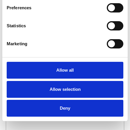
binnen 1 werkdag te beantwoorden.
Preferences
Voor- en achternaam
*
Statistics
Bedrijfsnaam
*
Marketing
Telefoonnummer
Allow all
E-mailadres
*
Allow selection
Wat wilt u weten over dit product?
Deny