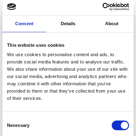
Nozzle 3000 bar
M10 1,15 mm
Consent
Details
About
E0800193
This website uses cookies
We use cookies to personalise content and ads, to
provide social media features and to analyse our traffic.
Merk
Falch
We also share information about your use of our site with
our social media, advertising and analytics partners who
Artikelnummer
021007050800193
may combine it with other information that you’ve
provided to them or that they’ve collected from your use
Groep
Onderdelen
of their services.
Meer informatie?
Consent
Alle vragen en opmerkingen kunt u via onderstaand
Necessary
Selection
formulier aan ons sturen. Wij streven ernaar uw bericht