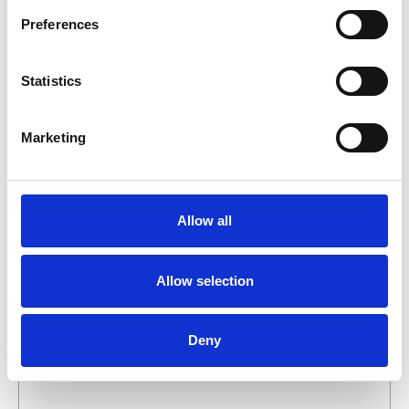
binnen 1 werkdag te beantwoorden.
Preferences
Voor- en achternaam
*
Statistics
Bedrijfsnaam
*
Marketing
Telefoonnummer
Allow all
E-mailadres
*
Allow selection
Wat wilt u weten over dit product?
Deny