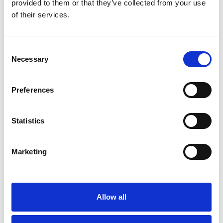
provided to them or that they’ve collected from your use
of their services.
Consent
Necessary
Selection
Preferences
Meer informatie?
Statistics
Alle vragen en opmerkingen kunt u via onderstaand
formulier aan ons sturen. Wij streven ernaar uw bericht
Marketing
binnen 1 werkdag te beantwoorden.
Voor- en achternaam
*
Allow all
Bedrijfsnaam
*