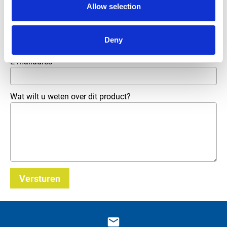
Allow selection
Telefoonnummer
Deny
E-mailadres
*
Wat wilt u weten over dit product?
Versturen
_E