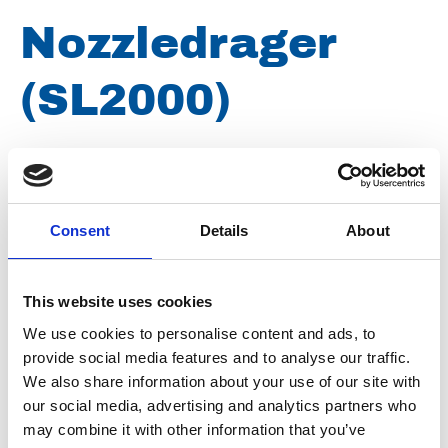
Nozzledrager
(SL2000)
Merk
Uraca
Artikelnummer
101100005198800
Consent
Details
About
Type
E198800
Groep
Onderdelen
This website uses cookies
We use cookies to personalise content and ads, to
provide social media features and to analyse our traffic.
We also share information about your use of our site with
our social media, advertising and analytics partners who
may combine it with other information that you’ve