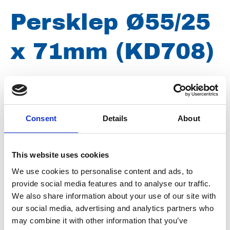
Persklep Ø55/25
x 71mm (KD708)
Merk
Uraca
Artikelnummer
101100012036147
Consent
Details
About
Type
KD708
Groep
Onderdelen
This website uses cookies
We use cookies to personalise content and ads, to
provide social media features and to analyse our traffic.
We also share information about your use of our site with
our social media, advertising and analytics partners who
may combine it with other information that you’ve