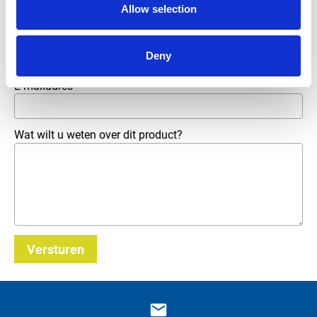
Allow selection
Telefoonnummer
Deny
E-mailadres
*
Wat wilt u weten over dit product?
Versturen
_E