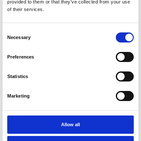
provided to them or that they’ve collected from your use
of their services.
Consent
Necessary
Selection
Preferences
Meer informatie?
Statistics
Alle vragen en opmerkingen kunt u via onderstaand
formulier aan ons sturen. Wij streven ernaar uw bericht
Marketing
binnen 1 werkdag te beantwoorden.
Voor- en achternaam
*
Allow all
Bedrijfsnaam
*