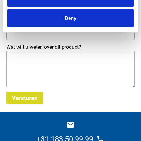
Telefoonnummer
Deny
E-mailadres
*
Wat wilt u weten over dit product?
Versturen
_E
+31 183 50 99 99