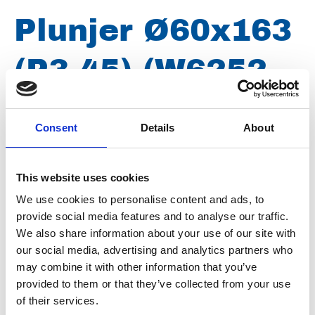
Plunjer Ø60x163
(P3-45) (W6252-
01A)
Consent
Details
About
Merk
Uraca
This website uses cookies
Artikelnummer
021030002060163
We use cookies to personalise content and ads, to
provide social media features and to analyse our traffic.
Groep
Onderdelen
We also share information about your use of our site with
our social media, advertising and analytics partners who
Plunjer Ø60x163mm (P3-45)
may combine it with other information that you’ve
provided to them or that they’ve collected from your use
of their services.