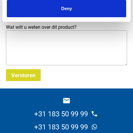
E-mailadres
*
Deny
Wat wilt u weten over dit product?
Versturen
_E
+31 183 50 99 99
+31 183 50 99 99