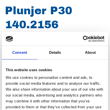
Plunjer P30
140.2156
gerviseerd
1502/2502
Consent
Details
About
This website uses cookies
Merk
Woma
We use cookies to personalise content and ads, to
Conditie
Gereviseerd
provide social media features and to analyse our traffic.
We also share information about your use of our site with
Artikelnummer
021002101402156
our social media, advertising and analytics partners who
may combine it with other information that you’ve
Groep
Onderdelen
provided to them or that they’ve collected from your use