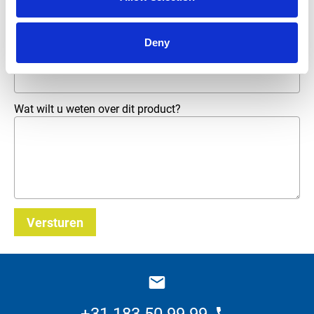
Telefoonnummer
Deny
E-mailadres
*
Wat wilt u weten over dit product?
Versturen
_E
+31 183 50 99 99