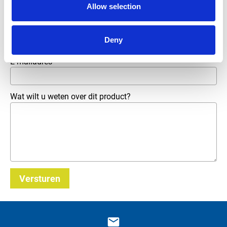
Allow selection
Telefoonnummer
Deny
E-mailadres
*
Wat wilt u weten over dit product?
Versturen
_E