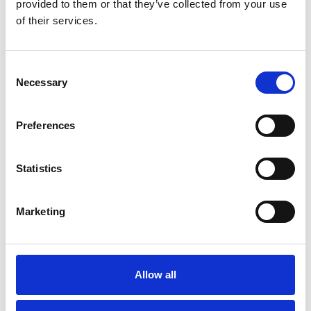
provided to them or that they’ve collected from your use
of their services.
Consent
Necessary
Selection
Preferences
Meer informatie?
Statistics
Alle vragen en opmerkingen kunt u via onderstaand
formulier aan ons sturen. Wij streven ernaar uw bericht
Marketing
binnen 1 werkdag te beantwoorden.
Voor- en achternaam
*
Allow all
Bedrijfsnaam
*