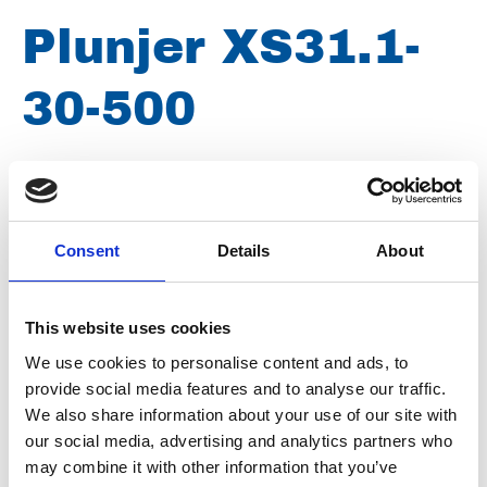
Plunjer XS31.1-
30-500
Merk
Falch
Conditie
Nieuw
Consent
Details
About
Artikelnummer
021007050111574
Groep
Onderdelen
This website uses cookies
We use cookies to personalise content and ads, to
provide social media features and to analyse our traffic.
We also share information about your use of our site with
our social media, advertising and analytics partners who
may combine it with other information that you’ve