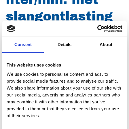
slangontlasting
Merk
Uraca
Consent
Details
About
Conditie
Gereviseerd
Artikelnummer
101110024003805
This website uses cookies
We use cookies to personalise content and ads, to
Type
PSV 6-1200, W3805
provide social media features and to analyse our traffic.
Groep
Ventielen
We also share information about your use of our site with
our social media, advertising and analytics partners who
may combine it with other information that you’ve
provided to them or that they’ve collected from your use
of their services.