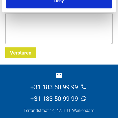
Deny
Wat wilt u weten over dit product?
Versturen
_E
+31 183 50 99 99
+31 183 50 99 99
Ferrandstraat 14, 4251 LL Werkendam