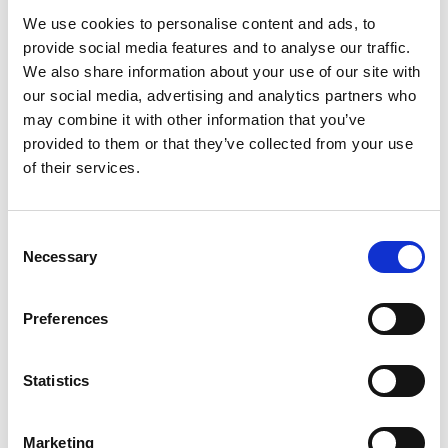
We use cookies to personalise content and ads, to
provide social media features and to analyse our traffic.
Meer informatie?
We also share information about your use of our site with
Alle vragen en opmerkingen kunt u via onderstaand
our social media, advertising and analytics partners who
formulier aan ons sturen. Wij streven ernaar uw bericht
may combine it with other information that you’ve
binnen 1 werkdag te beantwoorden.
provided to them or that they’ve collected from your use
of their services.
Voor- en achternaam
*
Consent
Necessary
Bedrijfsnaam
*
Selection
Preferences
Telefoonnummer
Statistics
E-mailadres
*
Marketing