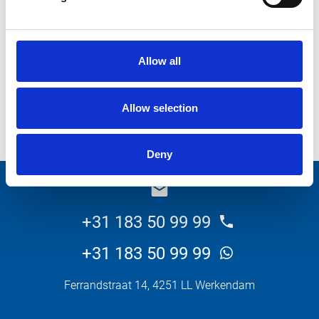
Wat wilt u weten over dit product?
Allow all
Allow selection
Versturen
Deny
_E
+31 183 50 99 99
+31 183 50 99 99
Ferrandstraat 14, 4251 LL Werkendam