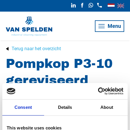
Menu
Terug naar het overzicht
Pompkop P3-10
gereviseerd
Conditie
Gereviseerd
Consent
Details
About
Artikelnummer
021032001317791
Groep
Onderdelen
This website uses cookies