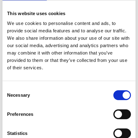
olieinzamelwage
This website uses cookies
n voor AVISTA
We use cookies to personalise content and ads, to
provide social media features and to analyse our traffic.
OIL
We also share information about your use of our site with
our social media, advertising and analytics partners who
may combine it with other information that you’ve
De transformatie naar AVISTA OIL begint nu echt
provided to them or that they’ve collected from your use
zichtbaar te worden. In samenwerking met Harbers Trucks
of their services.
hebben wij deze schitterende inzamelwagen in de nieuwe
huisstijl afgeleverd. Dit betreft een 3 compartimenten ADR
vacuümwagen met een totale inhoud van bijna 17.000
Consent
Necessary
Selection
liter voor het inzamelen van afgewerkte olie, koelvloeistof
en remvloeistof. Het geheel staat op een geijkt
weegsysteem van Welvaarts en is voorzien van een
Preferences
filterinstallatie en een zuighaspel. Wij wensen AVISTA OIL
veel werkplezier met deze nieuwe aanwinst!
Statistics