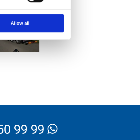
ie!
Allow all
50 99 99