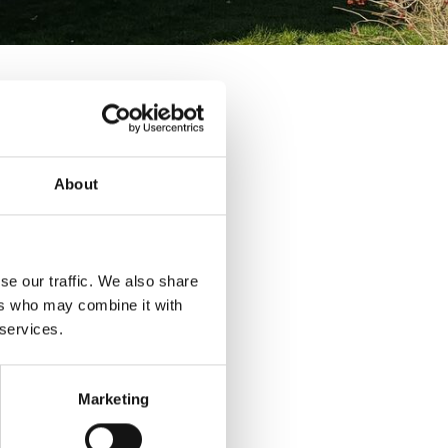
vatie
About
de combinatie.
se our traffic. We also share
m3/h bouwen op
ers who may combine it with
et.
 services.
jn er wat kleine
Marketing
zuigen zoals