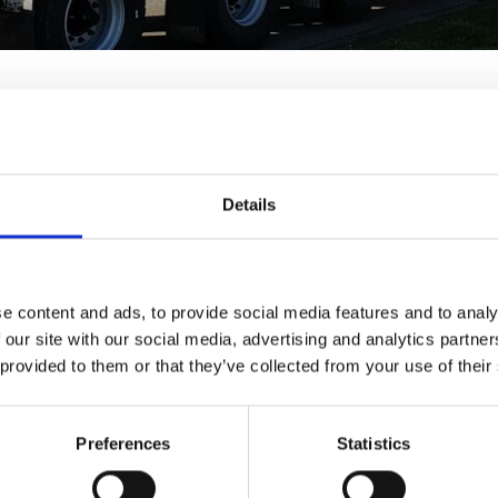
we trekker en reno
Details
 HRS
Services kan weer goed voor de dag komen met deze schitteren
e content and ads, to provide social media features and to analy
nieuwe vacuümpomp met een capaciteit van maar liefst 4000 
 our site with our social media, advertising and analytics partn
 Scania trekker met 540 pk welke geleverd is door Scania Hoogvli
 provided to them or that they’ve collected from your use of their
ende vacuümoplegger weer helemaal opnieuw geconserveerd en zi
an zodat deze ook weer een lange tijd zijn werk kan doen.
Preferences
Statistics
Services gaat met deze combinatie vloeibaar afval uit schepen 
e en afvalwater.