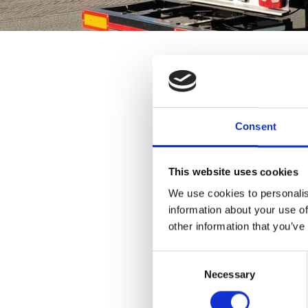
Nieu
Consent
voor
This website uses cookies
Harbour Rental & 
We use cookies to personalis
Wij mochten een 
information about your use of
deze schitterende
other information that you’ve
Verder is de kiep
aanpassingen geda
Consent
Necessary
Selection
Harbour Rental & 
vervuilde stookoli