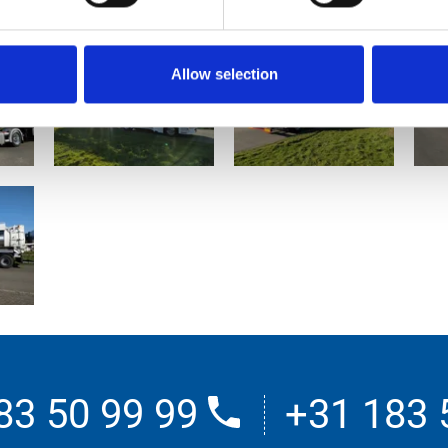
el veilige draaiuren en kilometers met deze prachtige combinat
Allow selection
83 50 99 99
+31 183 