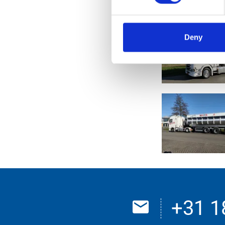
Wij wensen HRS ve
Deny
+31 1