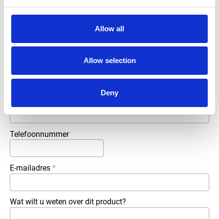
Meer informatie?
Alle vragen en opmerkingen kunt u via onderstaand
Allow all
formulier aan ons sturen. Wij streven ernaar uw bericht
binnen 1 werkdag te beantwoorden.
Allow selection
Voor- en achternaam
*
Deny
Bedrijfsnaam
*
Telefoonnummer
E-mailadres
*
Wat wilt u weten over dit product?