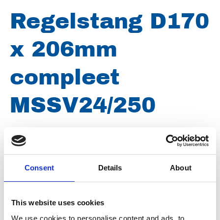
Regelstang D170
x 206mm
compleet
MSSV24/250
Conditie
Nieuw
Artikelnummer
021028001170206
Consent
Details
About
Groep
Onderdelen
This website uses cookies
We use cookies to personalise content and ads, to