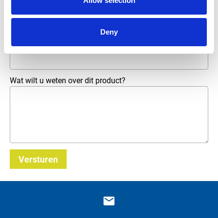
Allow selection
Telefoonnummer
Deny
E-mailadres
*
Wat wilt u weten over dit product?
Versturen
_E