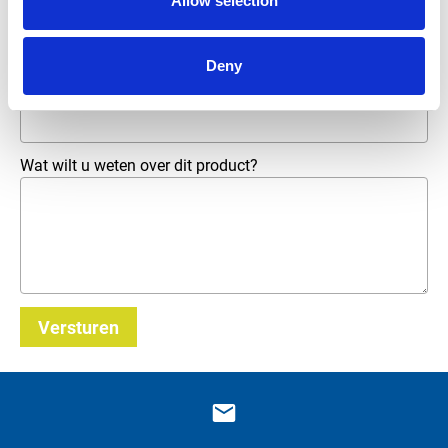
Allow selection
Telefoonnummer
Deny
E-mailadres
*
Wat wilt u weten over dit product?
Versturen
_E