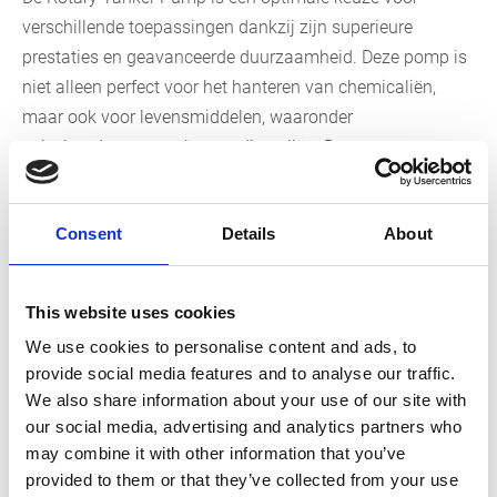
verschillende toepassingen dankzij zijn superieure
prestaties en geavanceerde duurzaamheid. Deze pomp is
niet alleen perfect voor het hanteren van chemicaliën,
maar ook voor levensmiddelen, waaronder
zuivelproducten en plantaardige oliën. Daarnaast
vertrouwt u op deze pomp bij transporteren van
chemicaliën zoals ontkistingsmiddelen, zuren, basen,
Consent
Details
About
oliën en vetten. Met een maximaal vermogen voor
vloeistoffen tot een viscositeit van 200.000 cP, is de
Rotary Tanker Pump de bondgenoot waar u op kunt
This website uses cookies
vertrouwen. U kunt ook bij ons terecht voor andere
We use cookies to personalise content and ads, to
pompen, zoals hoogwaardige
Uraca-pompen
. Ook voor
provide social media features and to analyse our traffic.
pompen van Samson Pumps
bent u bij ons op de juiste
We also share information about your use of our site with
plaats.
our social media, advertising and analytics partners who
may combine it with other information that you’ve
Gemakkelijke onderhoud en
provided to them or that they’ve collected from your use