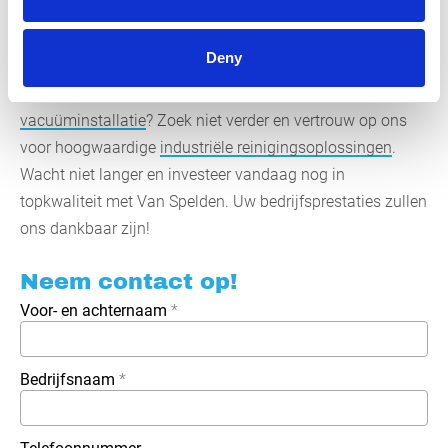
Kies voor dé partner in
industriële reinigingsoplossingen
Deny
Bent u op zoek naar de beste Rotary Tanker Pump of een
vacuüminstallatie
? Zoek niet verder en vertrouw op ons
voor hoogwaardige
industriële reinigingsoplossingen
.
Wacht niet langer en investeer vandaag nog in
topkwaliteit met Van Spelden. Uw bedrijfsprestaties zullen
ons dankbaar zijn!
Neem contact op!
Voor- en achternaam
*
Bedrijfsnaam
*