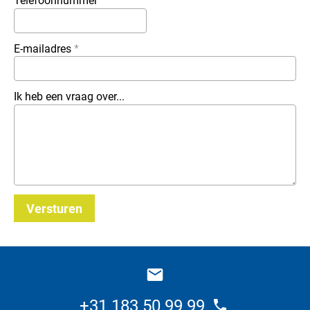
Telefoonnummer
E-mailadres
*
Ik heb een vraag over...
Versturen
_E
+31 183 50 99 99